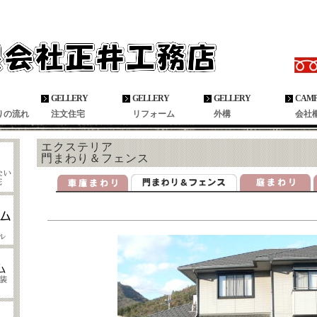
構のことなら有限会社正井工務店へ
GELLERY
GELLERY
GELLERY
CAM
りの流れ
注文住宅
リフォーム
外構
会社
エクステリア
門まわり＆フェンス